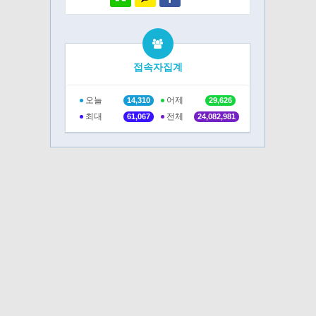
접속자집계
오늘
어제
14,310
29,626
최대
전체
61,067
24,082,981