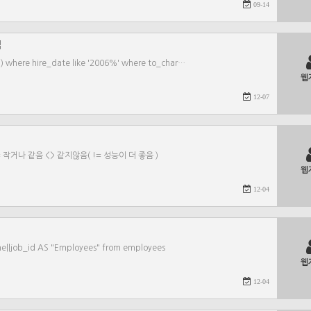
09-14
법
') where hire_date like '2006%' where to_char…
웹
12-07
= 작거나 같음 <> 같지않음( != 성능이 더 좋음 )
웹
12-04
||job_id AS "Employees" from employees
웹
12-04