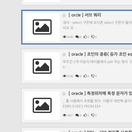
[ orcle ] 서브 쿼리
정의 - select 구문에 또다른 select 구문이
비교 조…
4149
0
0
0
[ oracle ] 조인의 종류( 등가 조인 eq
무조건 2개 이상의 테이블에서 join 하는 방식 1) 등
n…
6740
0
0
0
[ oracle ] 특정위치에 특정 문자가
_ 를 사용해서 조회를 한다. 이름의 네번째 글자가
EMPLOYEES FROM EM…
4457
0
0
0