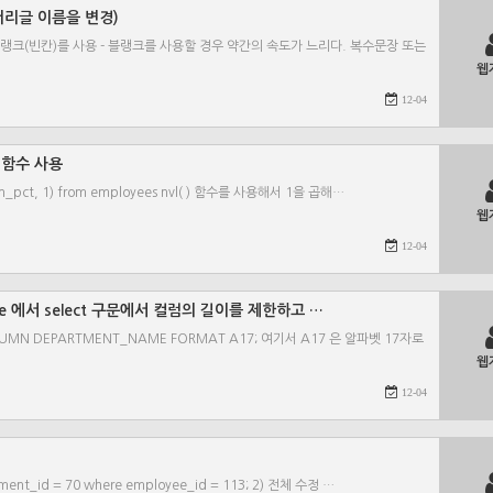
 열머리글 이름을 변경)
랭크(빈칸)를 사용 - 블랭크를 사용할 경우 약간의 속도가 느리다. 복수문장 또는
웹
12-04
() 함수 사용
sion_pct, 1) from employees nvl( ) 함수를 사용해서 1을 곱해…
웹
12-04
d Line 에서 select 구문에서 컬럼의 길이를 제한하고 …
MN DEPARTMENT_NAME FORMAT A17; 여기서 A17 은 알파벳 17자로
웹
12-04
ment_id = 70 where employee_id = 113; 2) 전체 수정 …