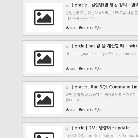
[ oracle ] 컬럼명(열 별칭 정의 -
단일문장 또는 대문자 AS 라는 키워드를 사용 블
대소문자 구분 " "…
9200
0
0
0
[ orcle ] null 값 을 계산할 때 - nvl
slect last_name, salary*12*nvl(commis
8185
0
0
0
[ oracle ] Run SQL Comman
화면 편집 명령 //글자 수 제한해서 띄우기 COLU
줄여라 A…
8954
0
0
0
[ orcle ] DML 명령어 - update
1) 한행 수정 update employees set depart