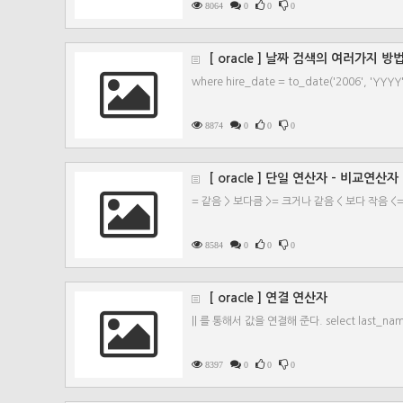
8064
0
0
0
[ oracle ] 날짜 검색의 여러가지 방
where hire_date = to_date('2006', 'YYYY
8874
0
0
0
[ oracle ] 단일 연산자 - 비교연산자
= 같음 > 보다큼 >= 크거나 같음 < 보다 작음 <
8584
0
0
0
[ oracle ] 연결 연산자
|| 를 통해서 값을 연결해 준다. select last_name
8397
0
0
0