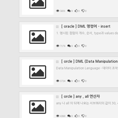
5831
0
0
0
[ oracle ] DML 명령어 - insert
1. 명시된 컴럼의 개수, 순서, type과 values da
7176
0
0
0
[ orcle ] DML (Data Manipula
Data Manipulation Language - 데이터 조작
5724
0
0
0
[ orcle ] any , all 연산자
any 나 all 의 뒤에 나오는 서브쿼리의 값이 30, 
4360
0
0
0