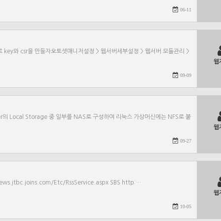
06-11
sl로 key와 csr을 만들자오토셋매니저설정 > 웹서버세부설정 > 웹서버 모듈관리 >
웹
09-09
nServer의 Local Storage 중 일부를 NAS로 구성하여 리눅스 가상머신에는 NFS로 붙
웹
09-27
ews.jtbc.joins.com/Etc/RssService.aspx SBS http:…
웹
10-05