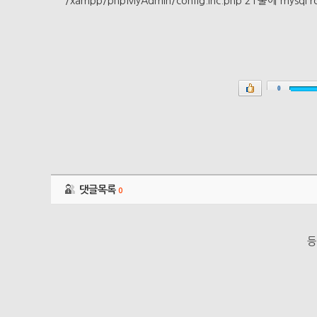
/xampp/phpMyAdmin/config.inc.php 21줄에 my
0
댓글목록
0
등