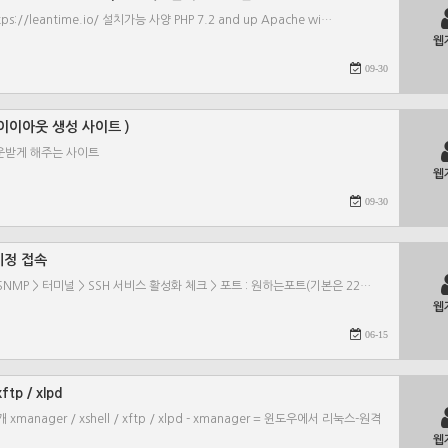
/leantime.io/ 설치가능 사양 PHP 7.2 and up Apache wi…
웹
09-30
리드 레이이아웃 생성 사이트 )
운받게 해주는 사이트
웹
09-30
t 계정 접속
SNMP > 터미널 > SSH 서비스 활성화 체크 > 포트 : 원하는포트(기본은 22…
웹
06-15
ftp / xlpd
nager / xshell / xftp / xlpd - xmanager = 윈도우에서 리눅스-원격
웹