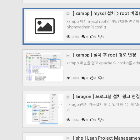
[ xampp ] mysql 설치 > root
xampp 에서 mysql root의 비밀번호를 변경
phpmyadmin의 config…
16766
0
0
0
[ xampp ] 설치 후 root 경로 변경
xampp 패널을 열고 apache 의 config를 ad
17635
0
0
0
[ laragon ] 프로그램 설치 링크 
Laragon에서 자동설치 할 수 있게 해주는게 Men
가 …
13685
0
0
0
[ php ] Lean Project Manage