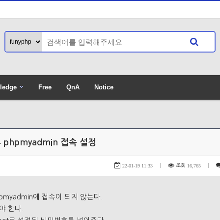
ledge
Free
QnA
Notice
게시판 별 포인
 후 phpmyadmin 접속 설정
22-01-19 11:33
|
조회
16,765
|
hpmyadmin에 접속이 되지 않는다.
야 한다.