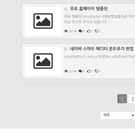
무료 홈페이지 템플릿
무료 템플릿(template) 사용방법템플릿은 여러
라는 뜻으로 쓰이고 있습니다.…
24759
0
0
0
네이버 스마트 에디터 폰트추가 방법
smarteditor2.min.js 파일this.addFont('Noto S
21746
0
0
0
2
1
제목