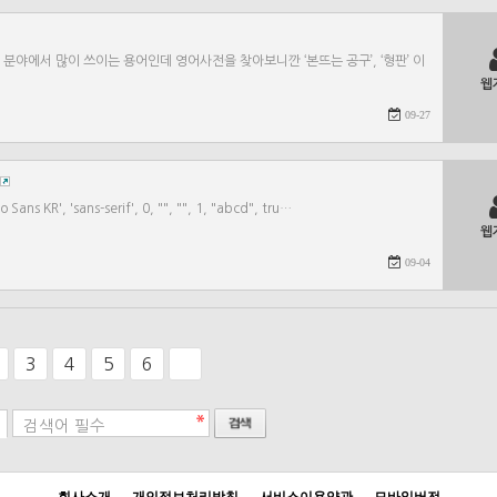
 분야에서 많이 쓰이는 용어인데 영어사전을 찾아보니깐 ‘본뜨는 공구’, ‘형판’ 이
웹
09-27
ans KR', 'sans-serif', 0, "", "", 1, "abcd", tru…
웹
09-04
3
4
5
6
검색어 필수