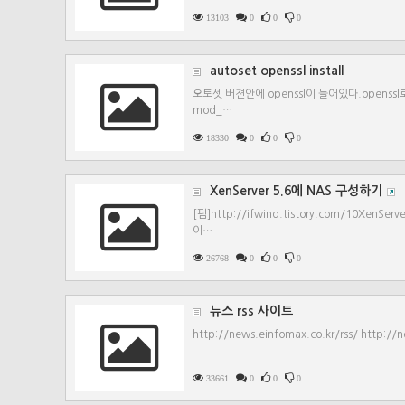
13103
0
0
0
autoset openssl install
오토셋 버젼안에 openssl이 들어있다.opens
mod_…
18330
0
0
0
XenServer 5.6에 NAS 구성하기
[펌]http://ifwind.tistory.com/10Xe
이…
26768
0
0
0
뉴스 rss 사이트
http://news.einfomax.co.kr/rss/ http://n
33661
0
0
0