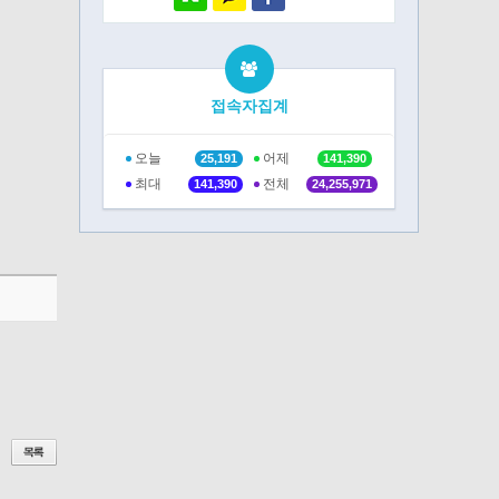
접속자집계
오늘
어제
25,191
141,390
최대
전체
141,390
24,255,971