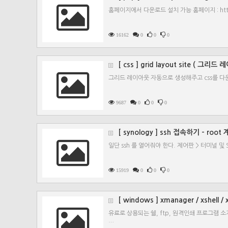
홈페이지에서 다운로드 설치 가능 홈페이지 : https:/
16162
0
0
0
[ css ] grid layout site ( 그
그리드 레이아웃 자동으로 생성해주고 css를 다
9687
0
0
0
[ synology ] ssh 접속하기 - roo
일단 ssh 를 열어줘야 한다. 제어판 > 터미널 및 
15919
0
0
0
[ windows ] xmanager / xshell / x
유료로 상용되는 쉘, ftp, 원격인쇄 프로그램 소개 xma
…