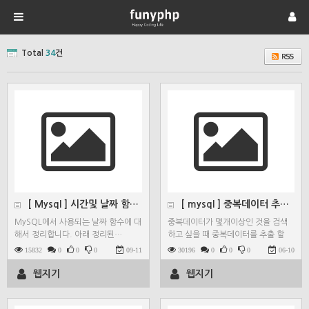
Total
34
건
[ Mysql ] 시간및 날짜 함수 정리
[ mysql ] 중복데이터 추출 할 때 group b…
MySQL에서 사용되는 날짜 함수에 대
중복데이터가 몇개이상인 것을 검색
해서 정리합니다. 아래 정리된…
하고 싶을 때 중복데이터를 추출 할
때…
15832
0
0
0
09-11
30196
0
0
0
06-10
웹지기
웹지기