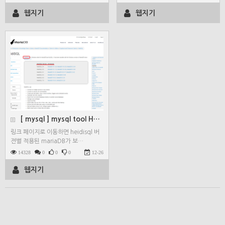
웹지기
웹지기
[ mysql ] mysql tool HeidiSQL …
링크 페이지로 이동하면 heidisql 버
젼별 적용된 mariaDB가 보…
14328
0
0
0
12-26
웹지기