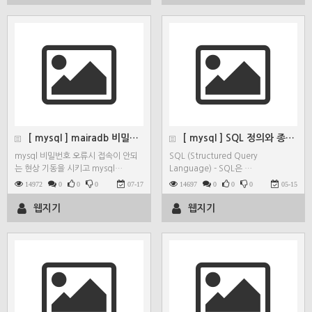
[ mysql ] mairadb 비밀번호 오류
[ mysql ] SQL 정의와 종류(DML, DDL,…
mysql 비밀번호 오류시 접속이 안되
SQL (Structured Query
는 현상 기동을 시키고 mysql…
Language) - SQL은 …
14972
0
0
0
07-17
14697
0
0
0
05-15
웹지기
웹지기