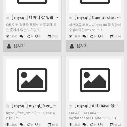
[ mysql ] 데이터 값 일괄 변경( replace…
[ mysql ] Cannot start session…
@데이터 검색을 통해서 바꾸고자 하
세션오류 해결방법 php.ini 를 찾아서
는 문자가 있는지 확인 # …
수정해야함session.aut…
24300
0
0
0
05-14
13839
0
0
0
10-01
웹지기
웹지기
[ mysql ] mysql_free_result 결과…
[ mysql ] database 생성시 데이터정렬방식…
mysql_free_result(PHP 3, PHP 4 ,
CREATE DATABASE
PHP 5)m…
mydatabase CHARACTER SET…
13890
0
0
0
10-01
15533
0
0
0
01-29