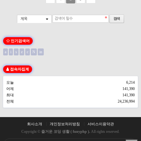
제목
인기검색어
a
i
s
e
c
N
in
접속자집계
오늘
6,214
어제
141,390
최대
141,390
전체
24,236,994
회사소개
개인정보처리방침
서비스이용약관
Copyright ©
즐거운 코딩 생활 ( funyphp ).
All rights reserved.