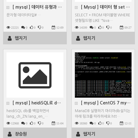
[ mysql ] 데이터 유형과 범위
[ Mysql ] 데이터 형 set 사용법
문자형 데이터타입# …
SELECT * FROM 테이블명 WHERE
셋형필드명 LIKE '%va…
22221
0
0
0
12-09
14599
0
0
0
09-27
웹지기
웹지기
[ mysql ] heidiSQL로 db 백업시 테이블…
[ mysql ] CentOS 7 mysql Maria…
heidiSQL db를 백업하면서
MariaDB 실행하기 마리아db설치는
lang_ch_ZN lang_en_…
아래 링크를 따라하세요 htt…
12968
0
0
0
11-04
18360
0
0
0
12-11
장승원
웹지기