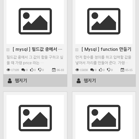
[ mysql ] 필드값 중에서 값의 합을 한 row에…
[ Mysql ] function 만들기
필드값 중에서 그 값의 합을 구하고 싶
먼저 함수를 정의를 하고 입력할 값을
을 때 가령 price 라는 …
넣어서 자리를 만들어 준다. 가령…
17109
0
0
0
06-10
15030
0
0
0
05-15
웹지기
웹지기